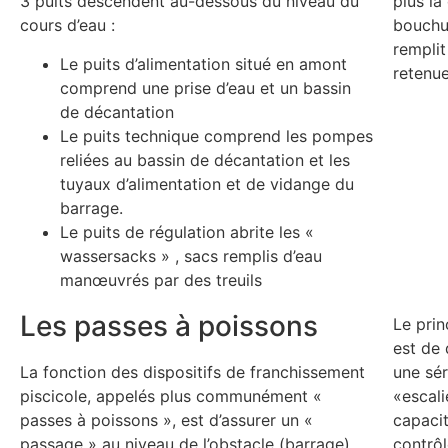
3 puits descendent au-dessous du niveau du
plus la
cours d’eau :
bouchu
remplit
Le puits d’alimentation situé en amont
retenue
comprend une prise d’eau et un bassin
de décantation
Le puits technique comprend les pompes
reliées au bassin de décantation et les
tuyaux d’alimentation et de vidange du
barrage.
Le puits de régulation abrite les «
wassersacks » , sacs remplis d’eau
manœuvrés par des treuils
Les passes à poissons
Le prin
est de 
La fonction des dispositifs de franchissement
une sér
piscicole, appelés plus communément «
«escali
passes à poissons », est d’assurer un «
capaci
passage » au niveau de l’obstacle (barrage)
contrôl