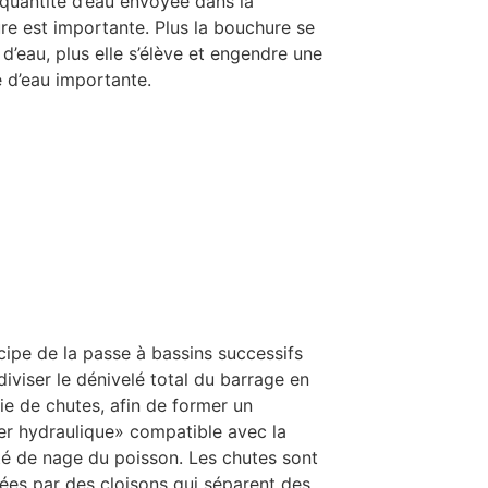
 quantité d’eau envoyée dans la
re est importante. Plus la bouchure se
 d’eau, plus elle s’élève et engendre une
 d’eau importante.
cipe de la passe à bassins successifs
diviser le dénivelé total du barrage en
ie de chutes, afin de former un
er hydraulique» compatible avec la
té de nage du poisson. Les chutes sont
ées par des cloisons qui séparent des